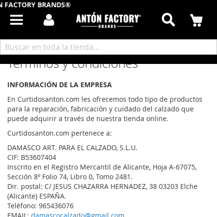
ACTORY BRANDS®
Buscar
Mi
Inicio
Términos y Condiciones
Términos y condiciones
INFORMACIÓN DE LA EMPRESA
En Curtidosanton.com les ofrecemos todo tipo de productos
para la reparación, fabricación y cuidado del calzado que
puede adquirir a través de nuestra tienda online.
Curtidosanton.com pertenece a:
DAMASCO ART. PARA EL CALZADO, S.L.U.
CIF: B53607404
Inscrito en el Registro Mercantil de Alicante, Hoja A-67075,
Sección 8º Folio 74, Libro 0, Tomo 2481.
Dir. postal: C/ JESUS CHAZARRA HERNADEZ, 38 03203 Elche
(Alicante) ESPAÑA.
Teléfono: 965436076
EMAIL:
damascocalzado@gmail.com