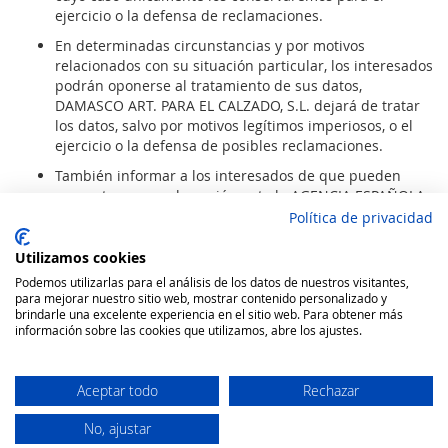
ejercicio o la defensa de reclamaciones.
En determinadas circunstancias y por motivos
relacionados con su situación particular, los interesados
podrán oponerse al tratamiento de sus datos,
DAMASCO ART. PARA EL CALZADO, S.L. dejará de tratar
los datos, salvo por motivos legítimos imperiosos, o el
ejercicio o la defensa de posibles reclamaciones.
También informar a los interesados de que pueden
presentar una reclamación ante la AGENCIA ESPAÑOLA
DE PROTECCIÓN DE DATOS.
Política de privacidad
cuando no haya obtenido satisfacción en el ejercicio de
sus derechos, a través de la página www.agpd.es
Utilizamos cookies
Podemos utilizarlas para el análisis de los datos de nuestros visitantes,
La forma de ejercer los derechos, será a través de los
para mejorar nuestro sitio web, mostrar contenido personalizado y
datos del primer epígrafe en el que deberá de
brindarle una excelente experiencia en el sitio web. Para obtener más
comunicar el Derecho que quiera ejercer para hacerle
información sobre las cookies que utilizamos, abre los ajustes.
llegar el modelo adecuado para ello.
Aceptar todo
Rechazar
No, ajustar