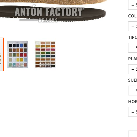
COL
TIP
PLA
SUE
HO