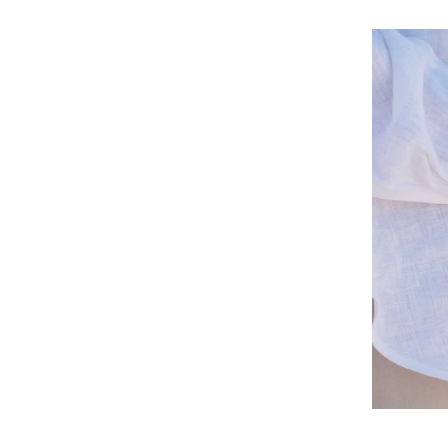
2. Activa
Una vez pr
1. Calentar
* La zon
* Todo el
* Toda la
2. Cuando 
3. Utiliza
4. Presion
3. Prepar
1. Aplicar 