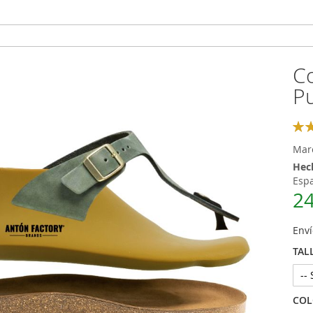
Co
P
Rati
100
% of
Mar
Hec
Esp
24
Enví
TAL
COL