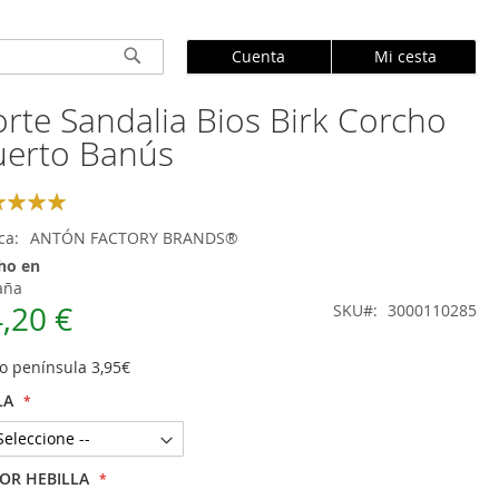
Cuenta
Mi cesta
Buscar
rte Sandalia Bios Birk Corcho
uerto Banús
ng:
100
ca
ANTÓN FACTORY BRANDS®
ho en
aña
,20 €
SKU
3000110285
o península 3,95€
LA
OR HEBILLA