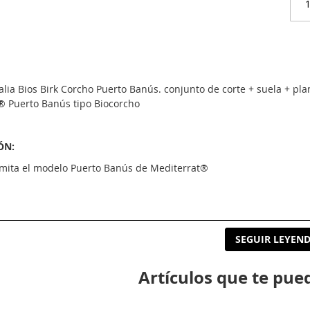
lia Bios Birk Corcho Puerto Banús. conjunto de corte + suela + pl
® Puerto Banús tipo Biocorcho
ÓN:
 imita el modelo Puerto Banús de Mediterrat®
 para el montaje:
SEGUIR LEYEN
Artículos que te pue
r