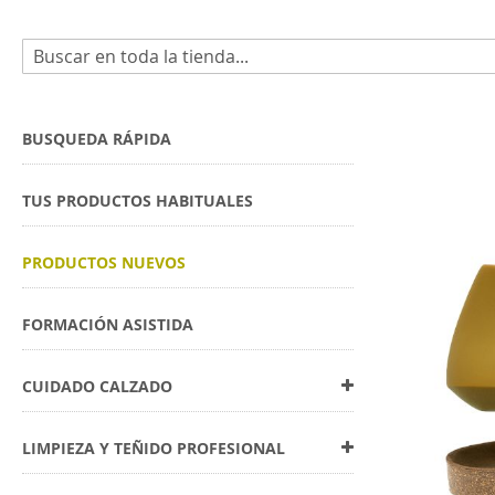
Buscar
Skip
to
BUSQUEDA RÁPIDA
the
end
TUS PRODUCTOS HABITUALES
of
the
images
PRODUCTOS NUEVOS
gallery
FORMACIÓN ASISTIDA
CUIDADO CALZADO
LIMPIEZA Y TEÑIDO PROFESIONAL