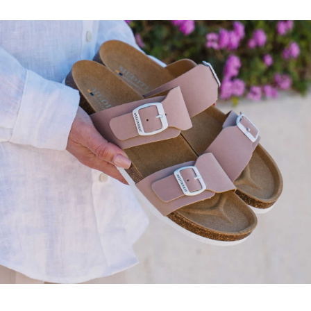
ción térmica y montaje del corte
eparados todos los componentes:
 con una pistola de calor o en un horno reactivador:
a encolada del corte o empeine.
 canto de la planta de corcho.
 parte inferior de la planta de corcho.
el adhesivo haya alcanzado la temperatura adecuada, colocar el c
r la horma para dar la forma correcta a la sandalia y asegurar la
ar firmemente todas las zonas pegadas.
ación para pegar la suela
Aqua Power en toda la parte inferior del corte.