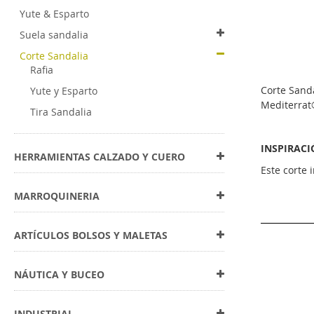
Yute & Esparto
Suela sandalia
Corte Sandalia
Rafia
Corte Sanda
Yute y Esparto
Mediterrat
Tira Sandalia
INSPIRACI
HERRAMIENTAS CALZADO Y CUERO
Este corte
MARROQUINERIA
ARTÍCULOS BOLSOS Y MALETAS
Productos
Eva Primer
NÁUTICA Y BUCEO
Aqua Powe
INDUSTRIAL