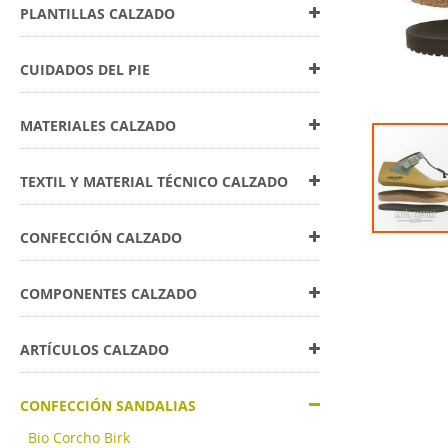
PLANTILLAS CALZADO
CUIDADOS DEL PIE
MATERIALES CALZADO
TEXTIL Y MATERIAL TÉCNICO CALZADO
CONFECCIÓN CALZADO
Skip
to
the
COMPONENTES CALZADO
beginning
of
the
ARTÍCULOS CALZADO
images
gallery
CONFECCIÓN SANDALIAS
Bio Corcho Birk