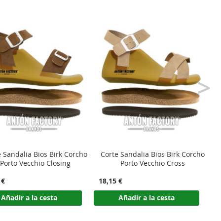
>
ecesario aplicar ningún producto antes del montaje.
 Sandalia Bios Birk Corcho
Corte Sandalia Zueco Bios Birk
Porto Vecchio Cross
Corcho Santorini
 €
24,20 €
1
planta de corcho.
Añadir a la cesta
Añadir a la cesta